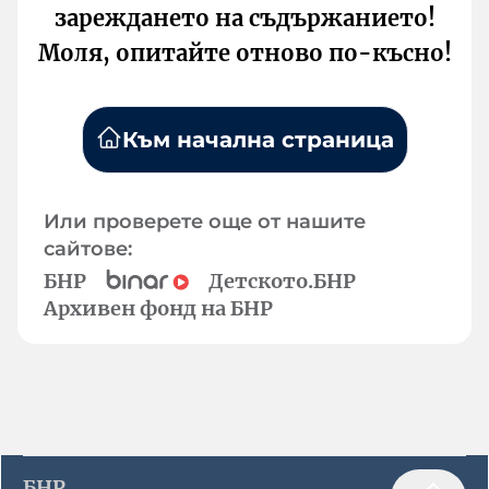
зареждането на съдържанието!
Моля, опитайте отново по-късно!
Към начална страница
Или проверете още от нашите
сайтове:
БНР
Детското.БНР
Архивен фонд на БНР
БНР