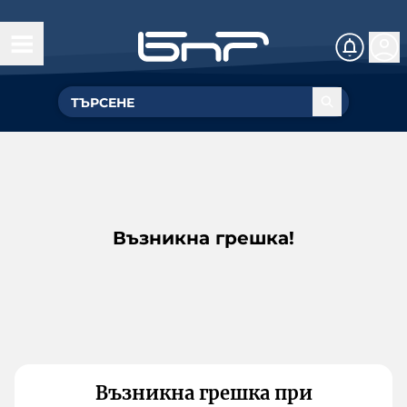
Възникна грешка!
Възникна грешка при