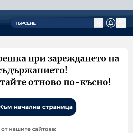
решка при зареждането на
съдържанието!
тайте отново по-късно!
Към начална страница
от нашите сайтове: