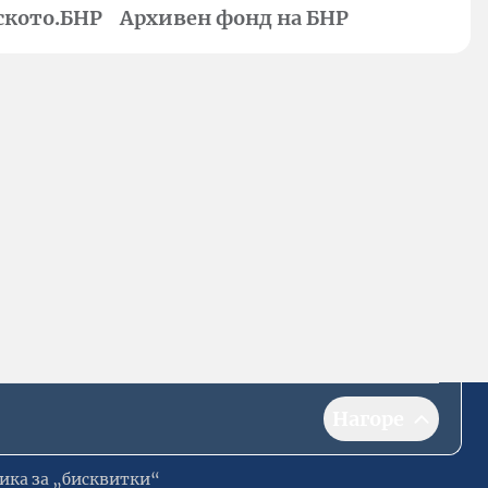
ското.БНР
Архивен фонд на БНР
Нагоре
ика за „бисквитки“