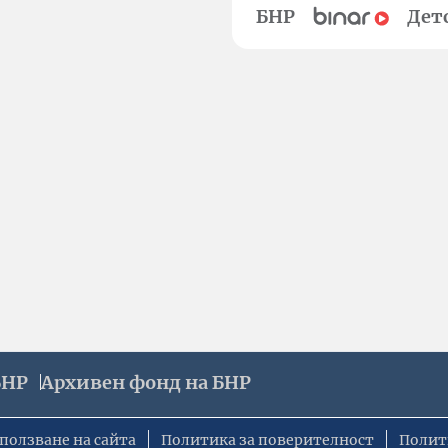
БНР
Дет
БНР
Архивен фонд на БНР
ползване на сайта
Политика за поверителност
Полит