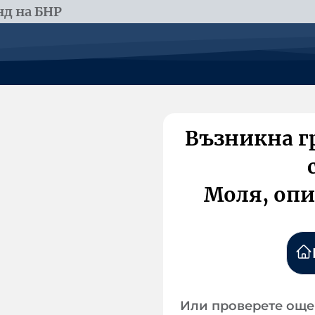
д на БНР
Възникна г
Моля, опи
Или проверете още 