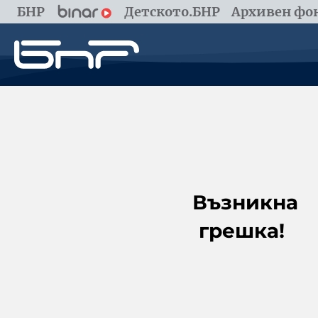
БНР
Детското.БНР
Архивен фон
Възникна
грешка!