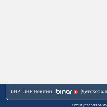
БНР
БНР Новини
Детското.
Общи условия за из