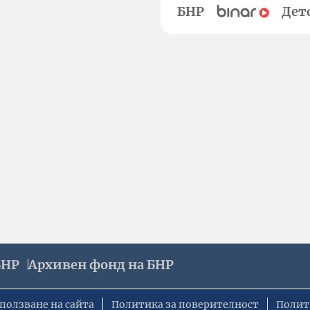
БНР
Дет
БНР
Архивен фонд на БНР
ползване на сайта
Политика за поверителност
Полит