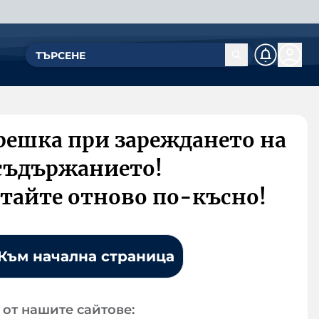
решка при зареждането на
съдържанието!
тайте отново по-късно!
Към начална страница
от нашите сайтове: