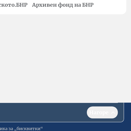
ското.БНР
Архивен фонд на БНР
Нагоре
ика за „бисквитки“