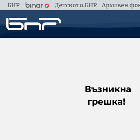
БНР
Детското.БНР
Архивен фон
Възникна
грешка!