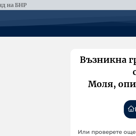
д на БНР
Възникна г
Моля, опи
Или проверете още 