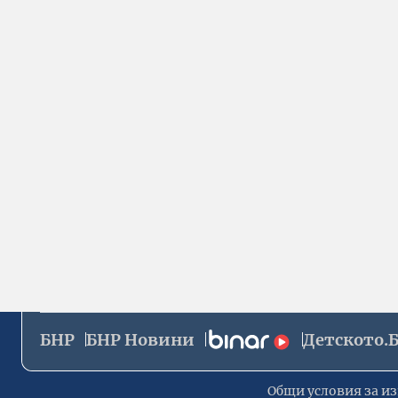
БНР
БНР Новини
Детското.
Общи условия за из