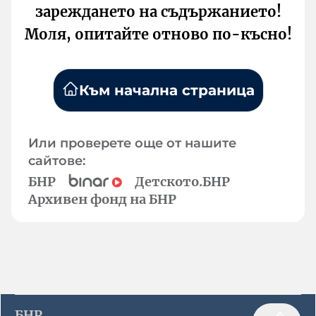
зареждането на съдържанието!
Моля, опитайте отново по-късно!
Към начална страница
Или проверете още от нашите
сайтове:
БНР
Детското.БНР
Архивен фонд на БНР
БНР