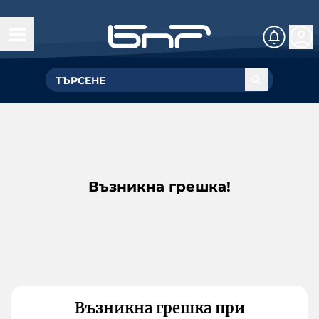
Възникна грешка!
Възникна грешка при