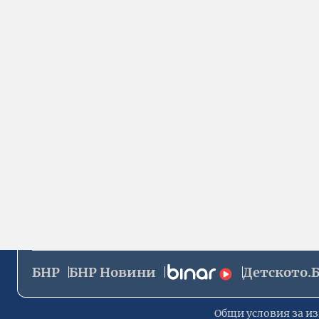
БНР
БНР Новини
Детското.
Общи условия за из