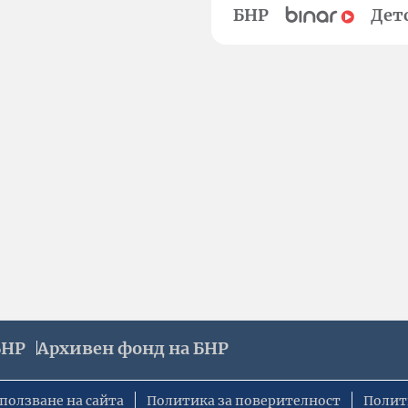
БНР
Дет
БНР
Архивен фонд на БНР
ползване на сайта
Политика за поверителност
Полит