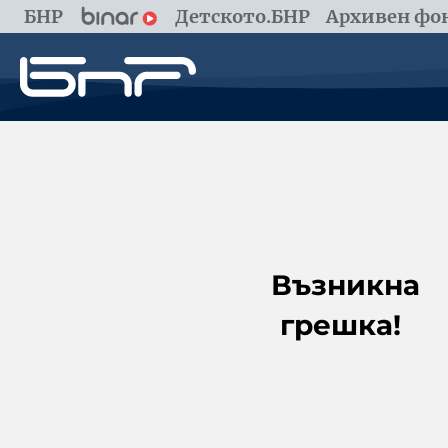
БНР
Детското.БНР
Архивен фон
Възникна
грешка!