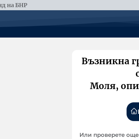
д на БНР
Възникна г
Моля, опи
Или проверете още 