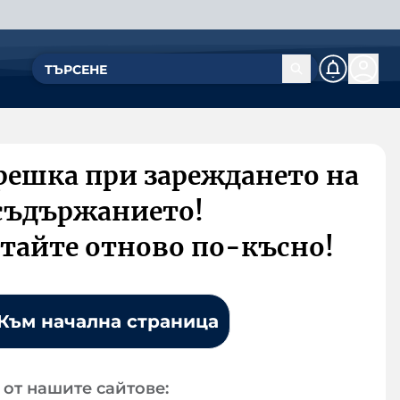
решка при зареждането на
съдържанието!
тайте отново по-късно!
Към начална страница
от нашите сайтове: