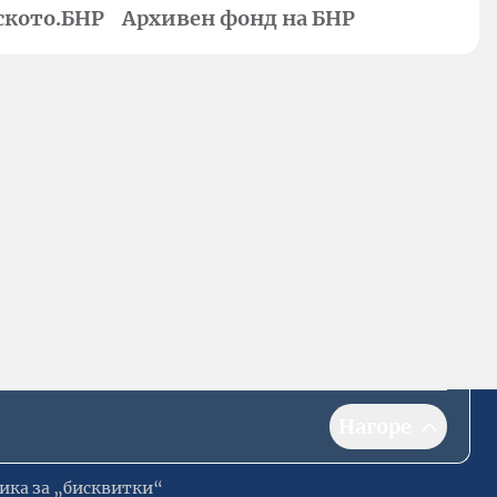
ското.БНР
Архивен фонд на БНР
Нагоре
ика за „бисквитки“