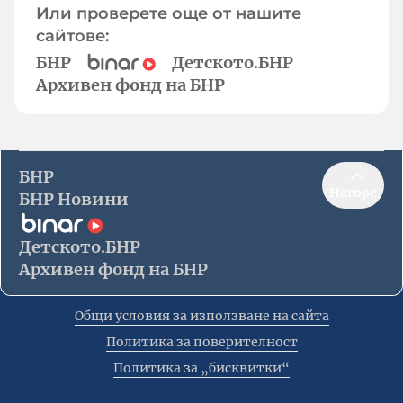
Или проверете още от нашите
сайтове:
БНР
Детското.БНР
Архивен фонд на БНР
БНР
Нагоре
БНР Новини
Детското.БНР
Архивен фонд на БНР
Общи условия за използване на сайта
Политика за поверителност
Политика за „бисквитки“