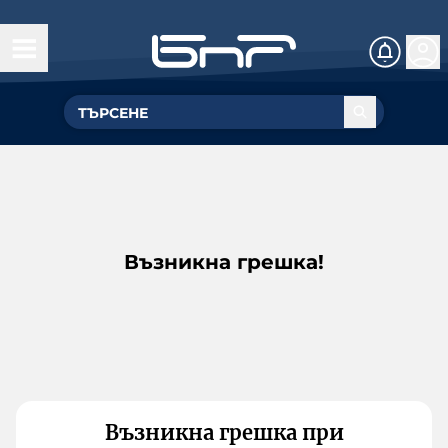
Възникна грешка!
Възникна грешка при