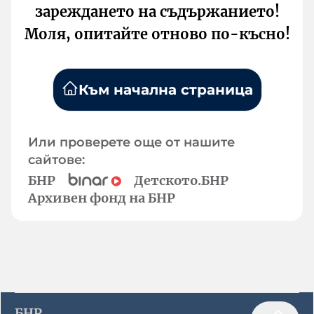
зареждането на съдържанието!
Моля, опитайте отново по-късно!
Към начална страница
Или проверете още от нашите
сайтове:
БНР
Детското.БНР
Архивен фонд на БНР
БНР