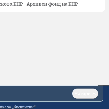
ското.БНР
Архивен фонд на БНР
Нагоре
ика за „бисквитки“