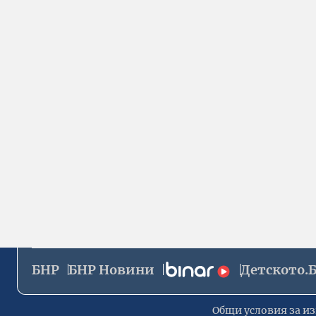
БНР
БНР Новини
Детското.
Общи условия за из