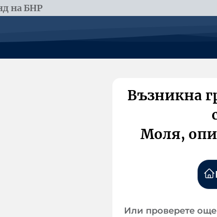
д на БНР
Възникна г
Моля, опи
Или проверете още 