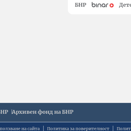
БНР
Дет
БНР
Архивен фонд на БНР
ползване на сайта
Политика за поверителност
Полит