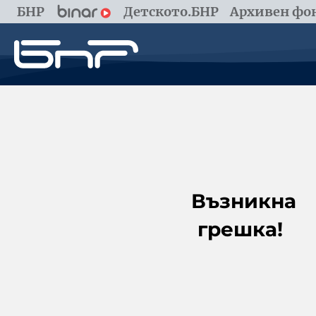
БНР
Детското.БНР
Архивен фон
Възникна
грешка!