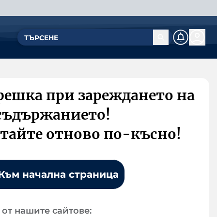
решка при зареждането на
съдържанието!
тайте отново по-късно!
Към начална страница
от нашите сайтове: