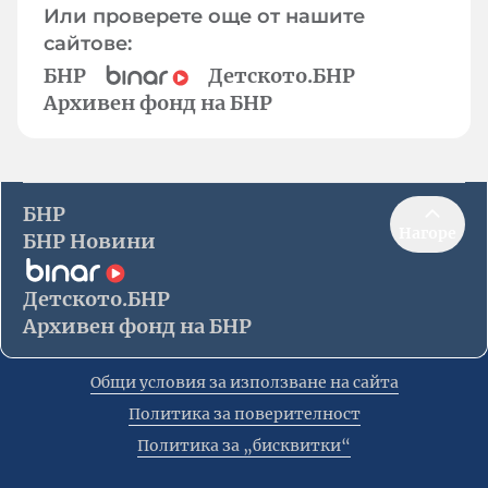
Или проверете още от нашите
сайтове:
БНР
Детското.БНР
Архивен фонд на БНР
БНР
Нагоре
БНР Новини
Детското.БНР
Архивен фонд на БНР
Общи условия за използване на сайта
Политика за поверителност
Политика за „бисквитки“