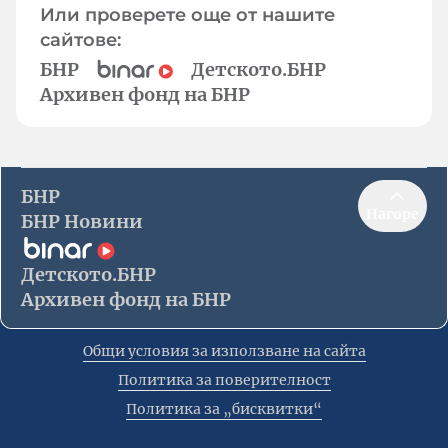
Или проверете още от нашите
сайтове:
БНР
Детското.БНР
Архивен фонд на БНР
БНР
Нагоре
БНР Новини
Детското.БНР
Архивен фонд на БНР
Общи условия за използване на сайта
Политика за поверителност
Политика за „бисквитки“