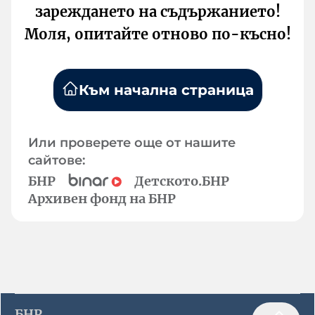
зареждането на съдържанието!
Моля, опитайте отново по-късно!
Към начална страница
Или проверете още от нашите
сайтове:
БНР
Детското.БНР
Архивен фонд на БНР
БНР