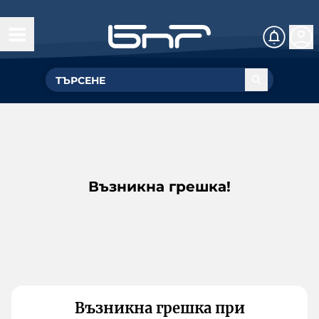
Възникна грешка!
Възникна грешка при