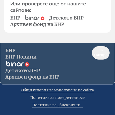
Или проверете още от нашите
сайтове:
БНР
Детското.БНР
Архивен фонд на БНР
БНР
Нагоре
БНР Новини
Детското.БНР
Архивен фонд на БНР
Общи условия за използване на сайта
Политика за поверителност
Политика за „бисквитки“