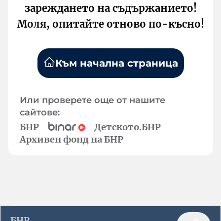
зареждането на съдържанието!
Моля, опитайте отново по-късно!
Към начална страница
Или проверете още от нашите
сайтове:
БНР
Детското.БНР
Архивен фонд на БНР
БНР