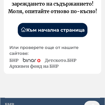
зареждането на съдържанието!
Моля, опитайте отново по-късно!
Към начална страница
Или проверете още от нашите
сайтове:
БНР
Детското.БНР
Архивен фонд на БНР
БНР