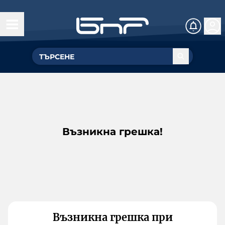
Възникна грешка!
Възникна грешка при