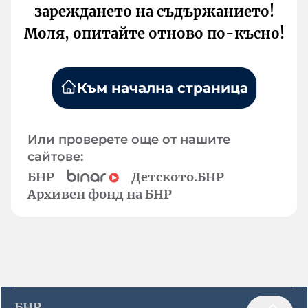
зареждането на съдържанието!
Моля, опитайте отново по-късно!
Към начална страница
Или проверете още от нашите
сайтове:
БНР
Детското.БНР
Архивен фонд на БНР
БНР