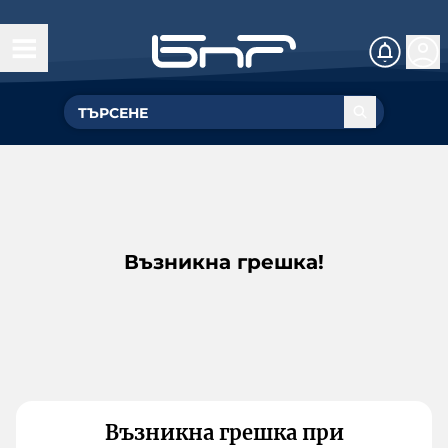
Възникна грешка!
Възникна грешка при