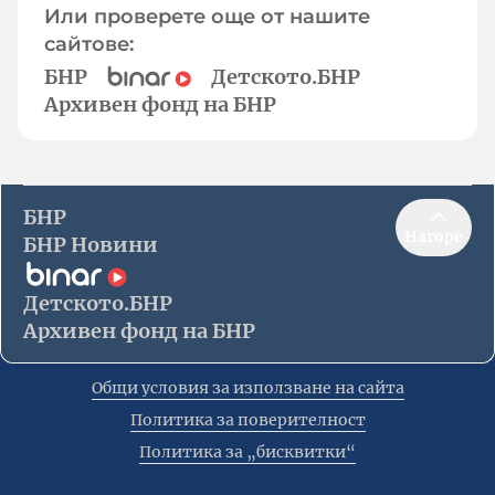
Или проверете още от нашите
сайтове:
БНР
Детското.БНР
Архивен фонд на БНР
БНР
Нагоре
БНР Новини
Детското.БНР
Архивен фонд на БНР
Общи условия за използване на сайта
Политика за поверителност
Политика за „бисквитки“