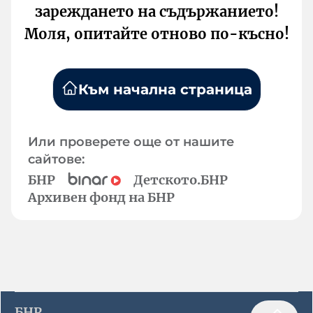
зареждането на съдържанието!
Моля, опитайте отново по-късно!
Към начална страница
Или проверете още от нашите
сайтове:
БНР
Детското.БНР
Архивен фонд на БНР
БНР