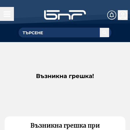
Възникна грешка!
Възникна грешка при