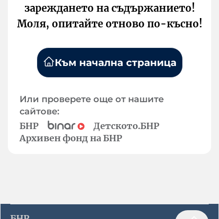
зареждането на съдържанието!
Моля, опитайте отново по-късно!
Към начална страница
Или проверете още от нашите
сайтове:
БНР
Детското.БНР
Архивен фонд на БНР
БНР