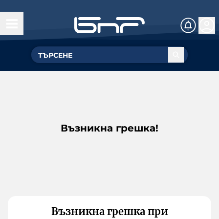
Възникна грешка!
Възникна грешка при