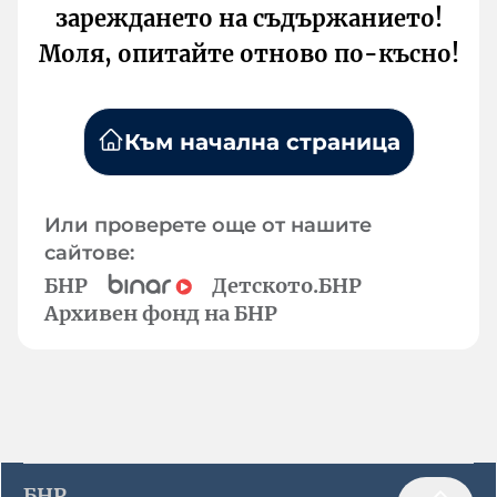
зареждането на съдържанието!
Моля, опитайте отново по-късно!
Към начална страница
Или проверете още от нашите
сайтове:
БНР
Детското.БНР
Архивен фонд на БНР
БНР