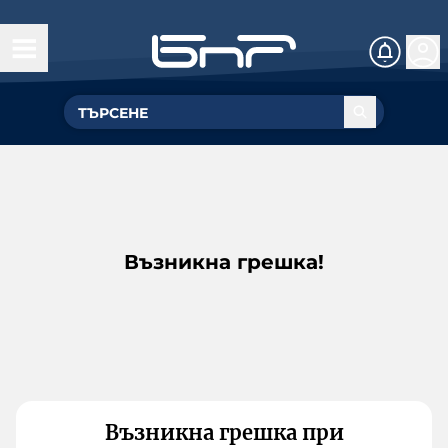
Възникна грешка!
Възникна грешка при