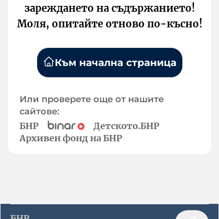
зареждането на съдържанието!
Моля, опитайте отново по-късно!
Към начална страница
Или проверете още от нашите
сайтове:
БНР
Детското.БНР
Архивен фонд на БНР
БНР