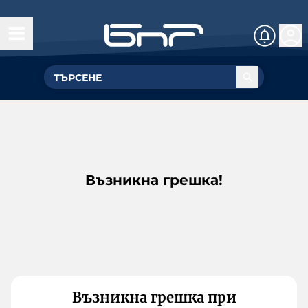
Възникна грешка!
Възникна грешка при