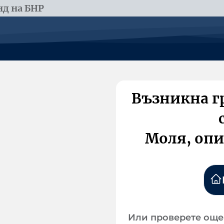
д на БНР
Възникна г
Моля, опи
Или проверете още 