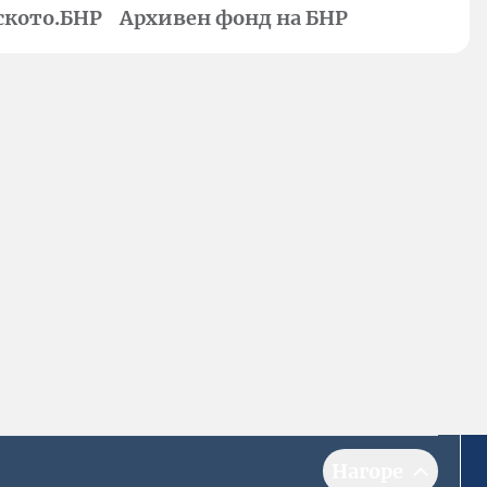
ското.БНР
Архивен фонд на БНР
Нагоре