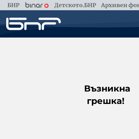
БНР
Детското.БНР
Архивен фон
Възникна
грешка!