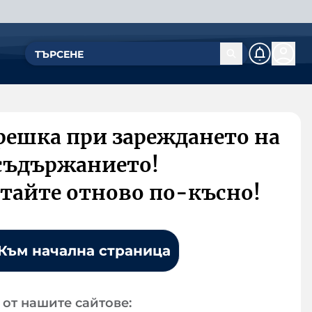
решка при зареждането на
съдържанието!
тайте отново по-късно!
Към начална страница
от нашите сайтове: