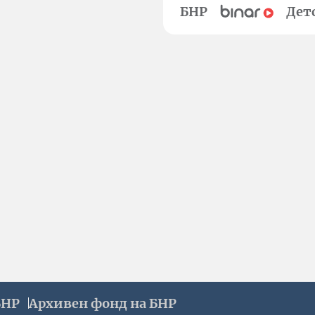
БНР
Дет
БНР
Архивен фонд на БНР