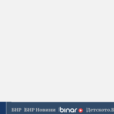
БНР
БНР Новини
Детското.