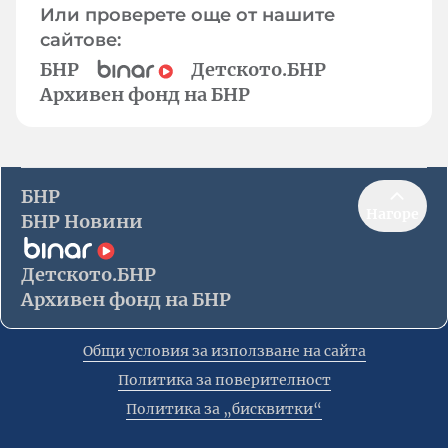
Или проверете още от нашите
сайтове:
БНР
Детското.БНР
Архивен фонд на БНР
БНР
Нагоре
БНР Новини
Детското.БНР
Архивен фонд на БНР
Общи условия за използване на сайта
Политика за поверителност
Политика за „бисквитки“