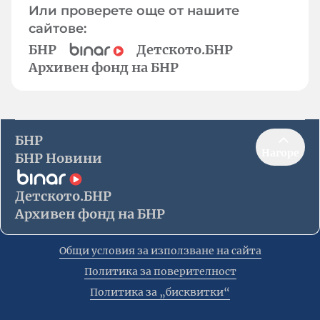
Или проверете още от нашите
сайтове:
БНР
Детското.БНР
Архивен фонд на БНР
БНР
Нагоре
БНР Новини
Детското.БНР
Архивен фонд на БНР
Общи условия за използване на сайта
Политика за поверителност
Политика за „бисквитки“