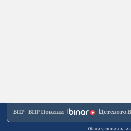
БНР
БНР Новини
Детското.
Общи условия за из