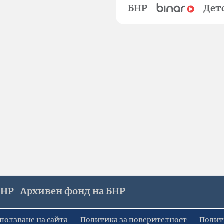
БНР
Дет
БНР
Архивен фонд на БНР
ползване на сайта
Политика за поверителност
Полит