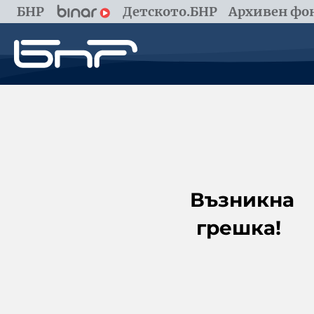
БНР
Детското.БНР
Архивен фон
Възникна
грешка!