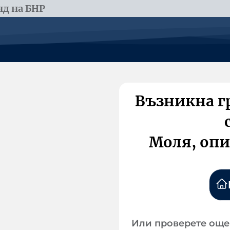
д на БНР
Възникна г
Моля, опи
Или проверете още 