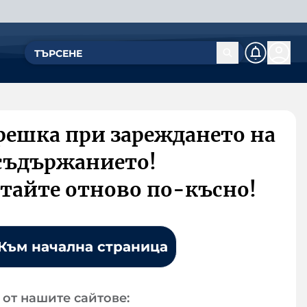
решка при зареждането на
съдържанието!
тайте отново по-късно!
Към начална страница
от нашите сайтове: