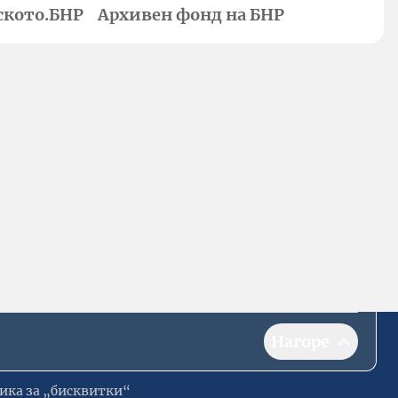
ското.БНР
Архивен фонд на БНР
Нагоре
ика за „бисквитки“