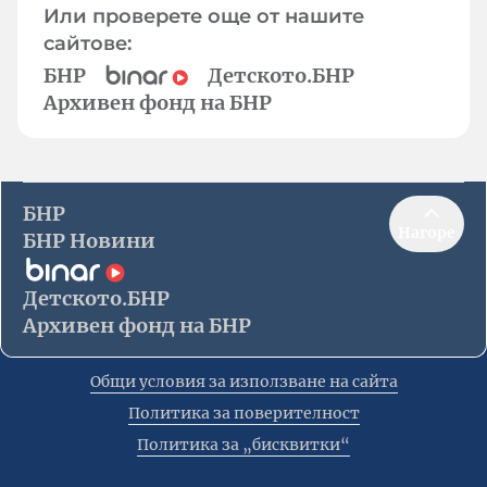
Или проверете още от нашите
сайтове:
БНР
Детското.БНР
Архивен фонд на БНР
БНР
Нагоре
БНР Новини
Детското.БНР
Архивен фонд на БНР
Общи условия за използване на сайта
Политика за поверителност
Политика за „бисквитки“