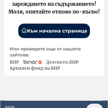
зареждането на съдържанието!
Моля, опитайте отново по-късно!
Към начална страница
Или проверете още от нашите
сайтове:
БНР
Детското.БНР
Архивен фонд на БНР
БНР