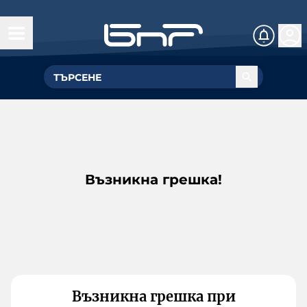
Възникна грешка!
Възникна грешка при