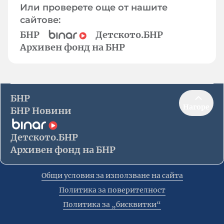
Или проверете още от нашите
сайтове:
БНР
Детското.БНР
Архивен фонд на БНР
БНР
Нагоре
БНР Новини
Детското.БНР
Архивен фонд на БНР
Общи условия за използване на сайта
Политика за поверителност
Политика за „бисквитки“