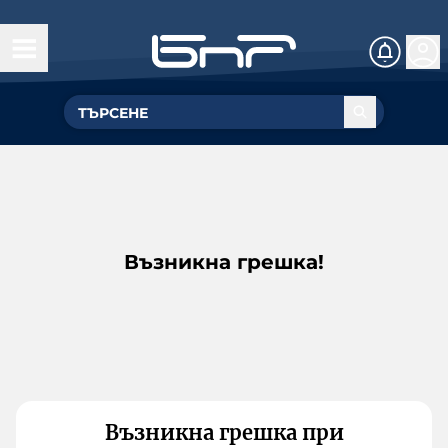
Възникна грешка!
Възникна грешка при