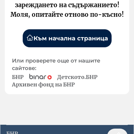
зареждането на съдържанието!
Моля, опитайте отново по-късно!
Към начална страница
Или проверете още от нашите
сайтове:
БНР
Детското.БНР
Архивен фонд на БНР
БНР