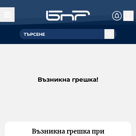
Възникна грешка!
Възникна грешка при