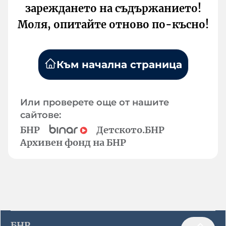
зареждането на съдържанието!
Моля, опитайте отново по-късно!
Към начална страница
Или проверете още от нашите
сайтове:
БНР
Детското.БНР
Архивен фонд на БНР
БНР