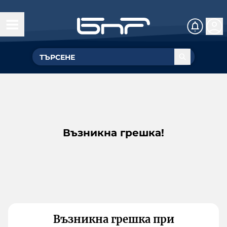
Възникна грешка!
Възникна грешка при