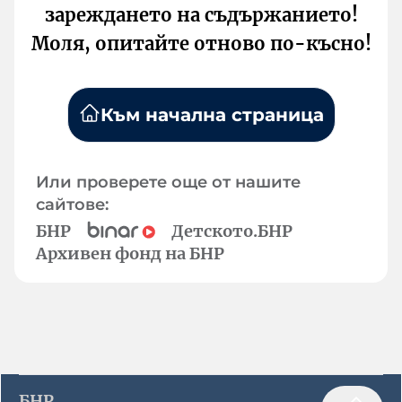
зареждането на съдържанието!
Моля, опитайте отново по-късно!
Към начална страница
Или проверете още от нашите
сайтове:
БНР
Детското.БНР
Архивен фонд на БНР
БНР