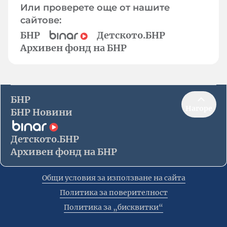
Или проверете още от нашите
сайтове:
БНР
Детското.БНР
Архивен фонд на БНР
БНР
Нагоре
БНР Новини
Детското.БНР
Архивен фонд на БНР
Общи условия за използване на сайта
Политика за поверителност
Политика за „бисквитки“