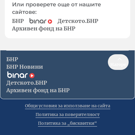
Или проверете още от нашите
сайтове:
БНР
Детското.БНР
Архивен фонд на БНР
БНР
Нагоре
БНР Новини
Детското.БНР
Архивен фонд на БНР
Общи условия за използване на сайта
Политика за поверителност
Политика за „бисквитки“