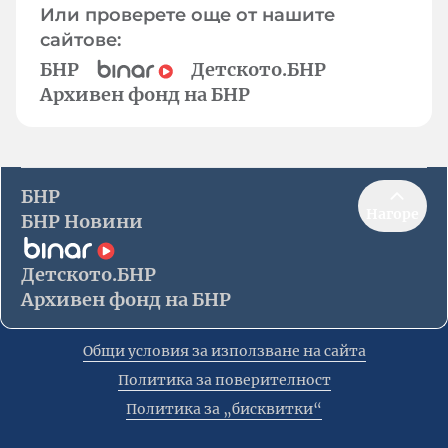
Или проверете още от нашите
сайтове:
БНР
Детското.БНР
Архивен фонд на БНР
БНР
Нагоре
БНР Новини
Детското.БНР
Архивен фонд на БНР
Общи условия за използване на сайта
Политика за поверителност
Политика за „бисквитки“