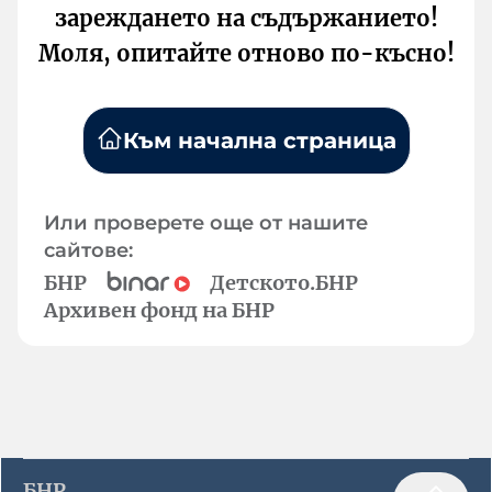
зареждането на съдържанието!
Моля, опитайте отново по-късно!
Към начална страница
Или проверете още от нашите
сайтове:
БНР
Детското.БНР
Архивен фонд на БНР
БНР