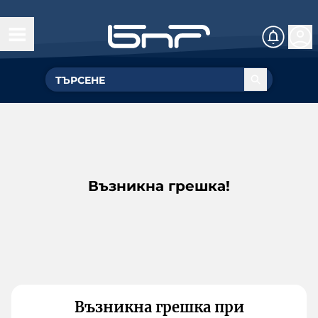
Възникна грешка!
Възникна грешка при