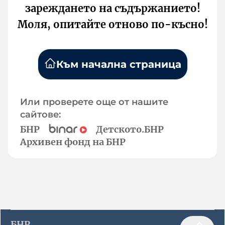
зареждането на съдържанието!
Моля, опитайте отново по-късно!
Към начална страница
Или проверете още от нашите
сайтове:
БНР
Детското.БНР
Архивен фонд на БНР
БНР