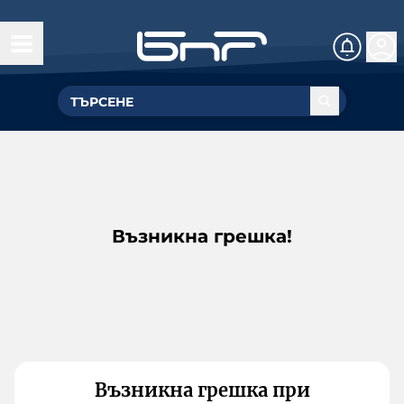
Възникна грешка!
Възникна грешка при