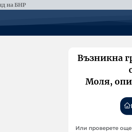
д на БНР
Възникна г
Моля, опи
Или проверете още 