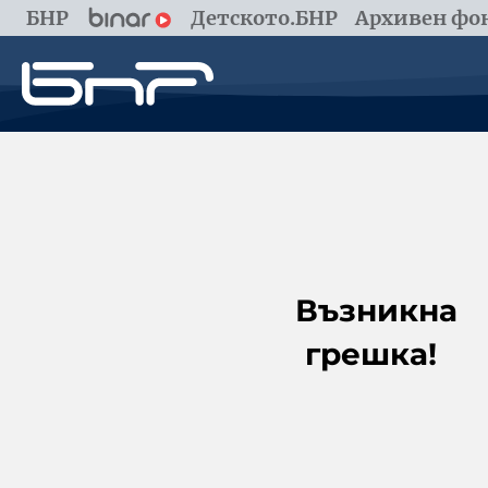
БНР
Детското.БНР
Архивен фон
Възникна
грешка!