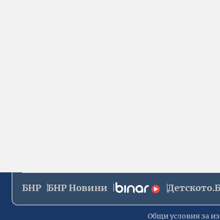
БНР
БНР Новини
Детското.
Общи условия за из