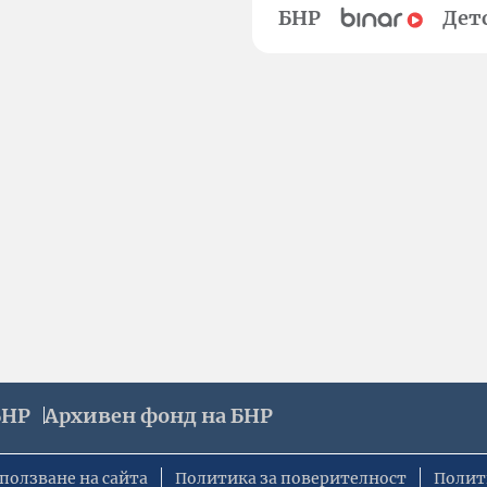
БНР
Дет
БНР
Архивен фонд на БНР
ползване на сайта
Политика за поверителност
Полит