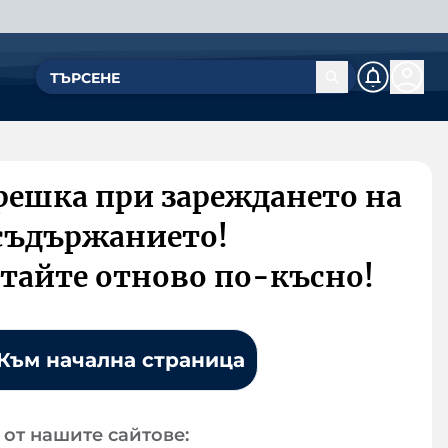
решка при зареждането на
съдържанието!
тайте отново по-късно!
Към начална страница
от нашите сайтове: