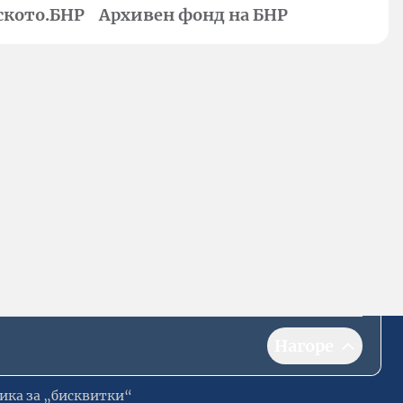
ското.БНР
Архивен фонд на БНР
Нагоре
ика за „бисквитки“