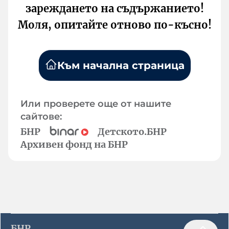
зареждането на съдържанието!
Моля, опитайте отново по-късно!
Към начална страница
Или проверете още от нашите
сайтове:
БНР
Детското.БНР
Архивен фонд на БНР
БНР