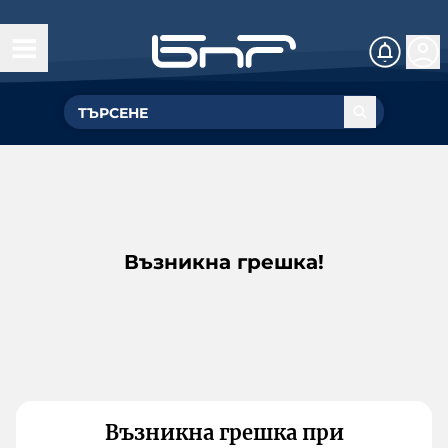
Възникна грешка!
Възникна грешка при