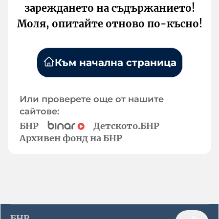
зареждането на съдържанието!
Моля, опитайте отново по-късно!
Към начална страница
Или проверете още от нашите
сайтове:
БНР
Детското.БНР
Архивен фонд на БНР
БНР