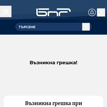
Възникна грешка!
Възникна грешка при