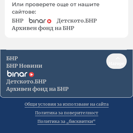
Или проверете още от нашите
сайтове:
БНР
Детското.БНР
Архивен фонд на БНР
БНР
Нагоре
БНР Новини
Детското.БНР
Архивен фонд на БНР
Общи условия за използване на сайта
Политика за поверителност
Политика за „бисквитки“