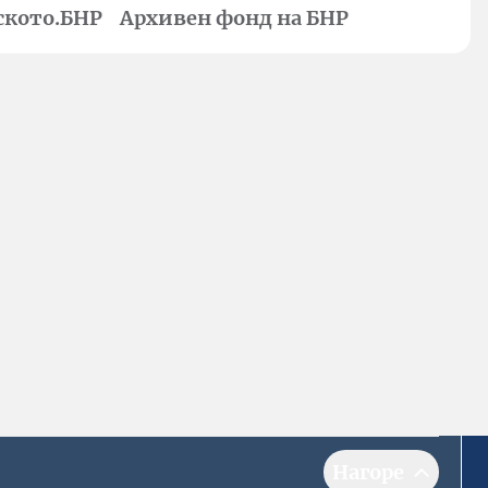
ското.БНР
Архивен фонд на БНР
Нагоре