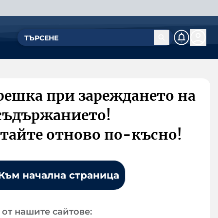
решка при зареждането на
съдържанието!
тайте отново по-късно!
Към начална страница
от нашите сайтове: