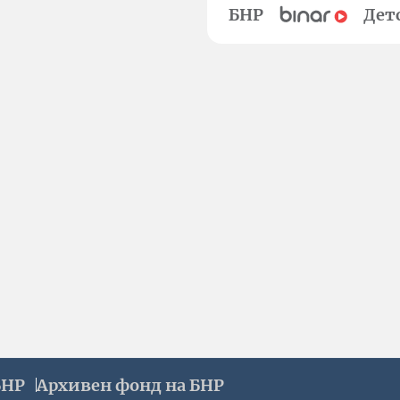
БНР
Дет
БНР
Архивен фонд на БНР