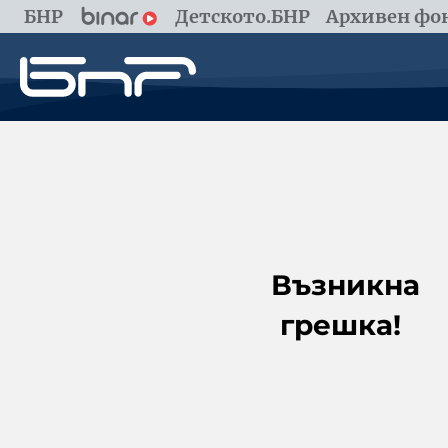
БНР
Детското.БНР
Архивен фон
Възникна
грешка!