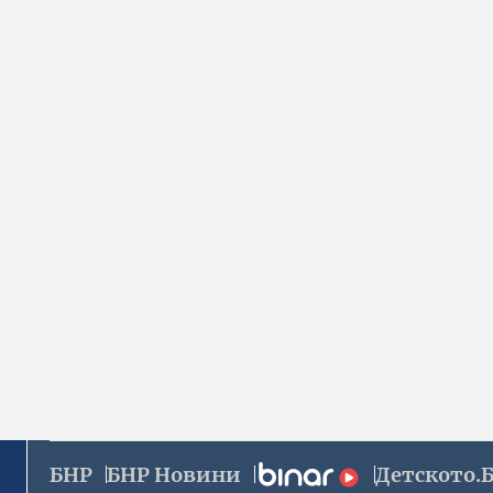
БНР
БНР Новини
Детското.