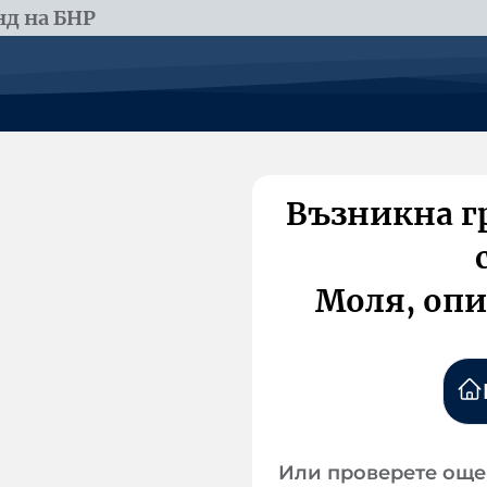
д на БНР
Възникна г
Моля, опи
Или проверете още 