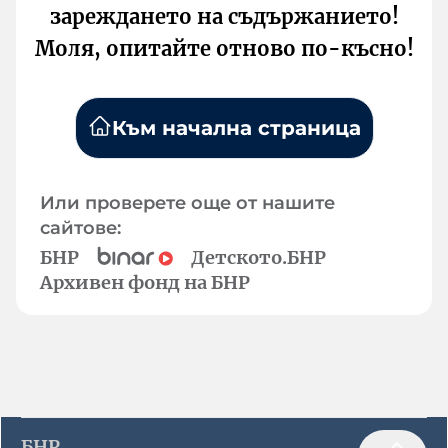
зареждането на съдържанието!
Моля, опитайте отново по-късно!
Към начална страница
Или проверете още от нашите
сайтове:
БНР
Детското.БНР
Архивен фонд на БНР
БНР