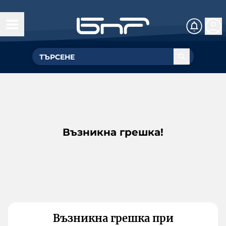
Възникна грешка!
Възникна грешка при