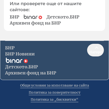
Или проверете още от нашите
сайтове:
БНР
Детското.БНР
Архивен фонд на БНР
БНР
Нагоре
БНР Новини
Детското.БНР
Архивен фонд на БНР
Общи условия за използване на сайта
Политика за поверителност
Политика за „бисквитки“