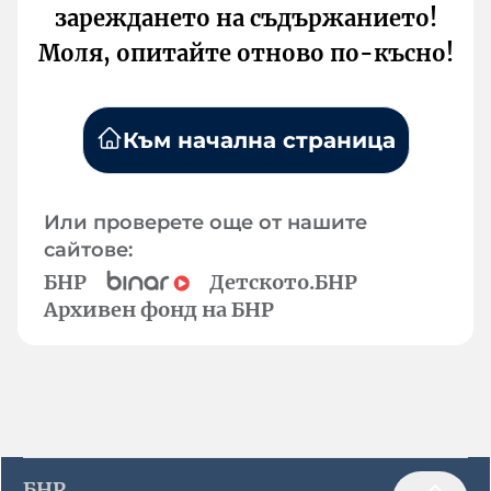
зареждането на съдържанието!
Моля, опитайте отново по-късно!
Към начална страница
Или проверете още от нашите
сайтове:
БНР
Детското.БНР
Архивен фонд на БНР
БНР