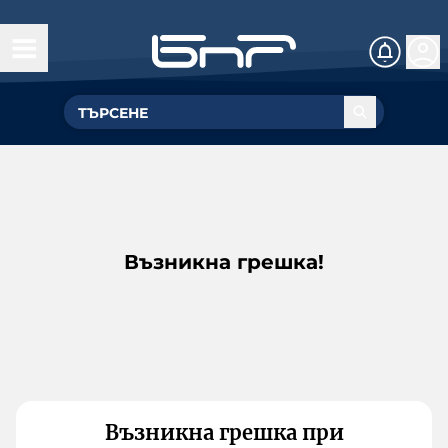
Възникна грешка!
Възникна грешка при