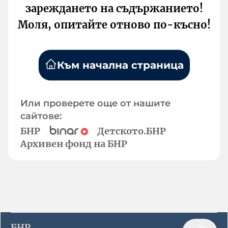
зареждането на съдържанието!
Моля, опитайте отново по-късно!
Към начална страница
Или проверете още от нашите
сайтове:
БНР
Детското.БНР
Архивен фонд на БНР
БНР