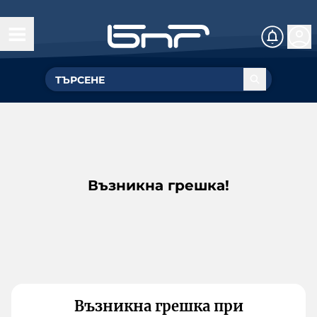
Възникна грешка!
Възникна грешка при