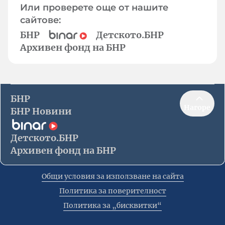
Или проверете още от нашите
сайтове:
БНР
Детското.БНР
Архивен фонд на БНР
БНР
Нагоре
БНР Новини
Детското.БНР
Архивен фонд на БНР
Общи условия за използване на сайта
Политика за поверителност
Политика за „бисквитки“