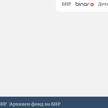
БНР
Дет
БНР
Архивен фонд на БНР