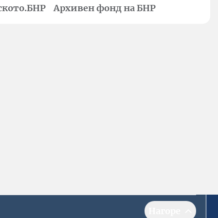
ското.БНР
Архивен фонд на БНР
Нагоре