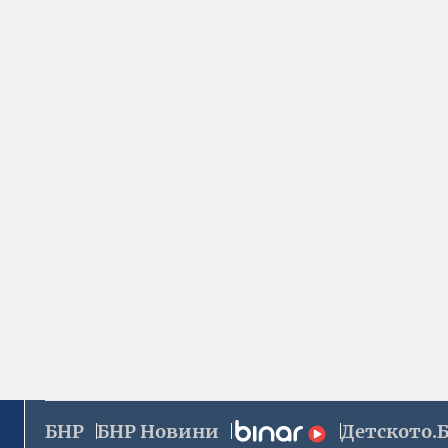
БНР
БНР Новини
Детското.