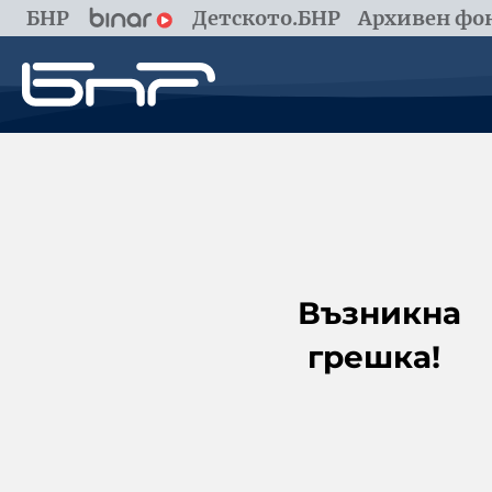
БНР
Детското.БНР
Архивен фон
Възникна
грешка!