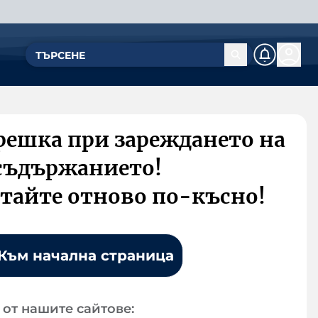
решка при зареждането на
съдържанието!
тайте отново по-късно!
Към начална страница
от нашите сайтове: