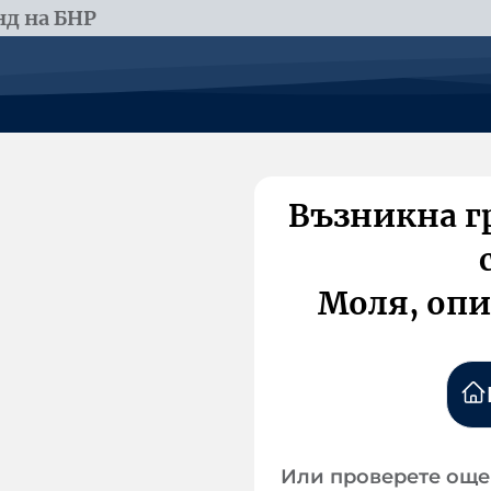
д на БНР
Възникна г
Моля, опи
Или проверете още 