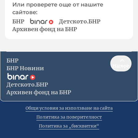
Или проверете още от нашите
сайтове:
БНР
Детското.БНР
Архивен фонд на БНР
БНР
Нагоре
БНР Новини
Детското.БНР
Архивен фонд на БНР
Общи условия за използване на сайта
Политика за поверителност
Политика за „бисквитки“