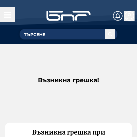
Възникна грешка!
Възникна грешка при