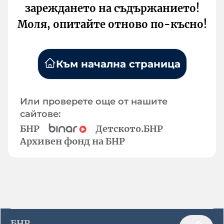
зареждането на съдържанието!
Моля, опитайте отново по-късно!
Към начална страница
Или проверете още от нашите
сайтове:
БНР
Детското.БНР
Архивен фонд на БНР
БНР