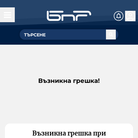
Възникна грешка!
Възникна грешка при