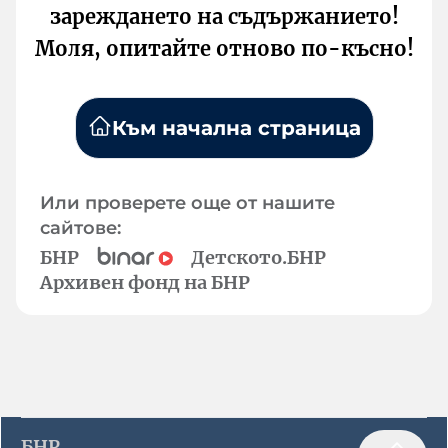
зареждането на съдържанието!
Моля, опитайте отново по-късно!
Към начална страница
Или проверете още от нашите
сайтове:
БНР
Детското.БНР
Архивен фонд на БНР
БНР