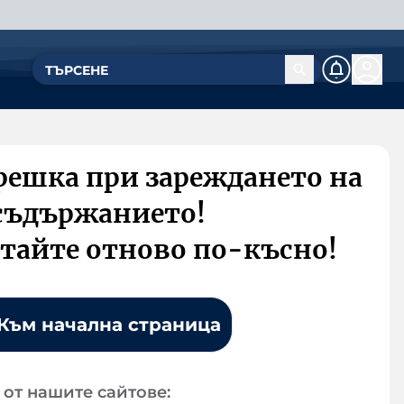
решка при зареждането на
съдържанието!
тайте отново по-късно!
Към начална страница
от нашите сайтове: