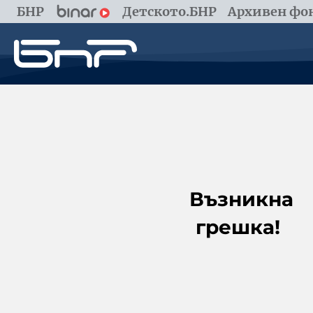
БНР
Детското.БНР
Архивен фон
Възникна
грешка!