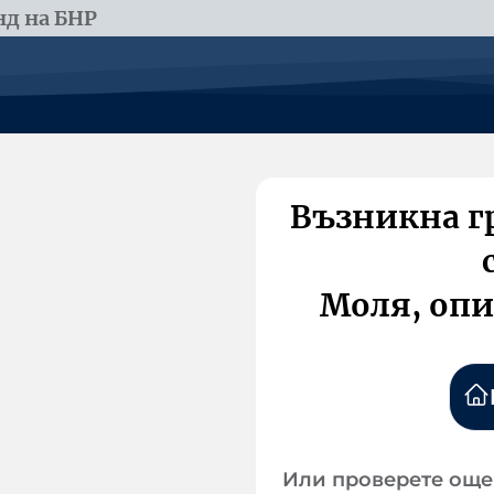
д на БНР
Възникна г
Моля, опи
Или проверете още 