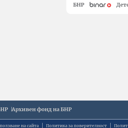
БНР
Дет
БНР
Архивен фонд на БНР
ползване на сайта
Политика за поверителност
Полит