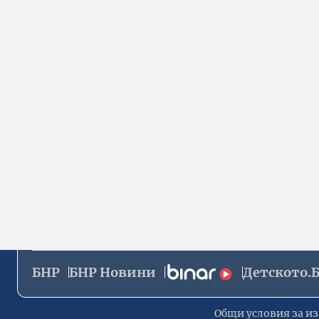
БНР
БНР Новини
Детското.
Общи условия за из