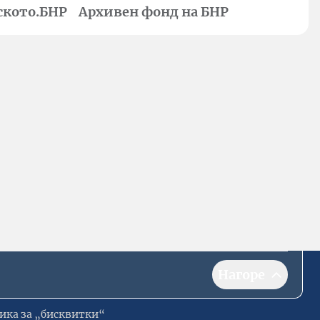
ското.БНР
Архивен фонд на БНР
Нагоре
ика за „бисквитки“